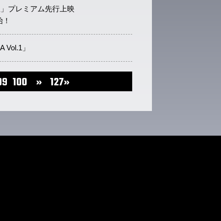
千里」プレミアム先行上映
始！
A Vol.1」
99
100
»
127»
...