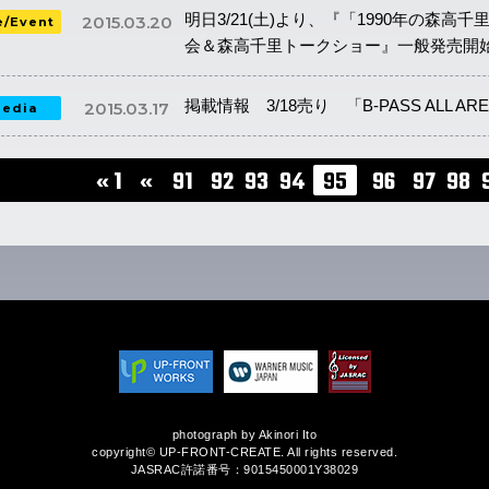
明日3/21(土)より、『「1990年の森高
2015.03.20
e/Event
会＆森高千里トークショー』一般発売開
掲載情報 3/18売り 「B-PASS ALL ARE
2015.03.17
edia
« 1
«
91
92
93
94
95
96
97
98
...
photograph by Akinori Ito
copyright© UP-FRONT-CREATE. All rights reserved.
JASRAC許諾番号：9015450001Y38029