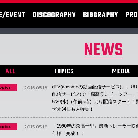
E/EVENT
DISCOGRAPHY
BIOGRAPHY
PRO
NEWS
ALL
TOPICS
MEDIA
dTV(docomoの動画配信サービス)」、U
2015.05.19
opics
配信サービス)で「森高ランド・ツアー」
5/20(水)（午前5時）より配信スタート
デオ34曲も大特集！
『1990年の森高千里』最新トレーラー映
2015.05.18
opics
仕様 完成！！