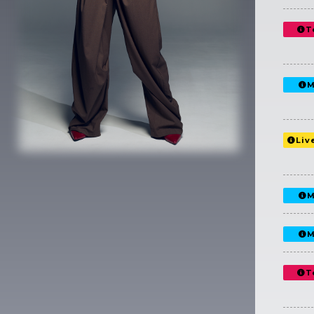
T
M
Liv
M
M
T