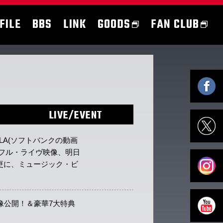
FILE
BBS
LINK
GOODS
FAN CLUB
LIVE/EVENT
ULA(ソフトバンクの動画
フル・ライヴ映像、明日
！更に、ミュージック・ビ
像公開！＆豪華7大特典