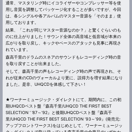
通常、マスタリング時にイコライザーやコンプレッサー等を使
用し音質を調整してパッケージ化することが多いですが、今回
は、各シングルや各アルバムのマスター音源を「そのまま」使
用しております。
結果、「これが同じマスター音源なのか？」と驚くぐらいのも
のに仕上がりました！サウンド全体の高音域と低音域が本来の
広がりを取り戻し、キックやベースのアタックも見事に再現さ
れています。
森高千里のドラムのスネアのサウンドもレコーディング時の音
を取り戻すことが出来ました。
そして、森高千里の声もレコーディング時の声で再現され、そ
れが従来のCDのヴォーカルより更に、説得力を増す結果になり
ました。是非、UHQCDを体感して下さい！
★ワーナーミュージック・ダイレクトにて、期間内に、この初
期UHQCDベスト盤『森高千里/UHQCD THE FIRST BEST
SELECTION ‘ ’87～’92』と後期UHQCDベスト盤『森高千
里/UHQCD THE FIRST BEST SELECTION ’93～’99』(発売元:
アップフロントワークス)をはじめとして、ワーナーミュージッ
ク・ダイレクトで取り扱っている森高千里の全商品のいずれか