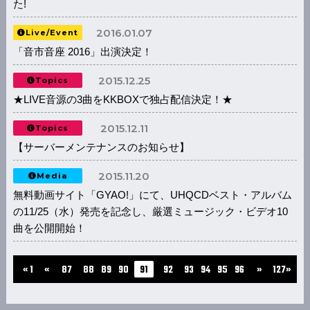
た!
2016.01.07
Live/Event
「音市音座 2016」出演決定！
2015.12.25
Topics
★LIVE音源の3曲をKKBOXで独占配信決定！★
2015.12.11
Topics
【サーバーメンテナンスのお知らせ】
2015.11.20
Media
無料動画サイト「GYAO!」にて、UHQCDベスト・アルバム
の11/25（水）発売を記念し、厳選ミュージック・ビデオ10
曲を公開開始！
...
...
« 1
«
87
88
89
90
91
92
93
94
95
96
»
127»