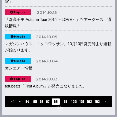
室」
2014.10.13
Topics
「森高千里 Autumn Tour 2014 ～LOVE～」ツアーグッズ 通
販情報！
2014.10.09
Media
マガジンハウス 「クロワッサン」10月10日発売号より連載
が始まります。
2014.10.04
Media
オンエアー情報 !
2014.10.03
Topics
tofubeats「First Album」が発売になりました。
...
...
« 1
«
94
95
96
97
98
99
100
101
102
103
»
127»