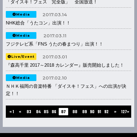
「ダイスキ！フェス 完全版」 全国放送！
2017.03.14
Media
NHK総合「うたコン」出演！！
2017.03.11
Media
フジテレビ系「FNS うたの春まつり」出演！！
2017.03.01
Live/Event
『森高千里 2017～2018 カレンダー』販売開始しました！
2017.02.10
Media
ＮＨＫ福岡の音楽特番 「ダイスキ！フェス」への出演が決
定！！
...
...
« 1
«
83
84
85
86
87
88
89
90
91
92
»
127»