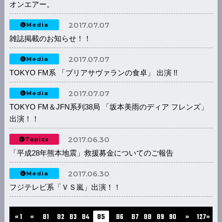
オンエアー。
2017.07.07
Media
雑誌掲載のお知らせ！！
2017.07.07
Media
TOKYO FM系 「ブリアサヴァランの食卓」 出演 !!
2017.07.07
Media
TOKYO FM＆JFN系列38局 「坂本美雨のディア フレンズ」
出演！！
2017.06.30
Topics
「平成28年熊本地震」救援募金についてのご報告
2017.06.30
Media
フジテレビ系「ＶＳ嵐」出演！！
...
...
« 1
«
81
82
83
84
85
86
87
88
89
90
»
127»