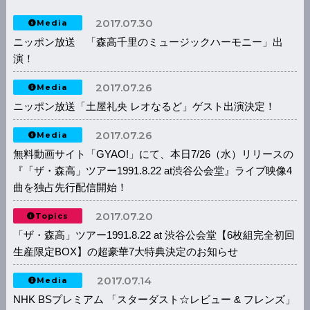
2017.07.30
Media
ニッポン放送 「森高千里のミュージックハーモニー」出
演！
2017.07.26
Media
ニッポン放送「土屋礼央 レオなるど」ゲスト出演決定！
2017.07.26
Media
無料動画サイト「GYAO!」にて、本日7/26（水）リリースの
『「ザ・森高」ツアー1991.8.22 at渋谷公会堂』ライブ映像4
曲を独占先行配信開始！
2017.07.20
Topics
「ザ・森高」ツアー1991.8.22 at 渋谷公会堂【6枚組完全初回
生産限定BOX】の超豪華7大特典決定のお知らせ
2017.07.14
Media
NHK BSプレミアム 「スターダスト☆レビュー & フレンズ」