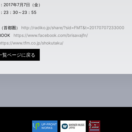
：2017年7月7日（金）
：23：30～23：55
（首都圏）
http://radiko.jp/share/?sid=FMT&t=20170707233000
EBOOK
https://www.facebook.com/brisavajfn/
https://www.tfm.co.jp/shokutaku/
一覧ページに戻る