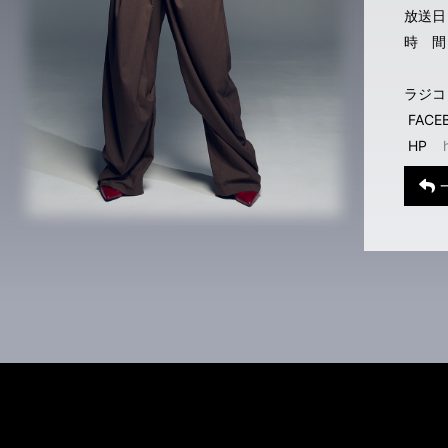
放送日
時 間
ラジコ
FAC
HP