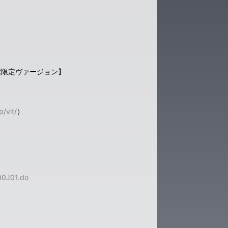
館限定ヴァージョン】
p/vit/
）
000J01.do