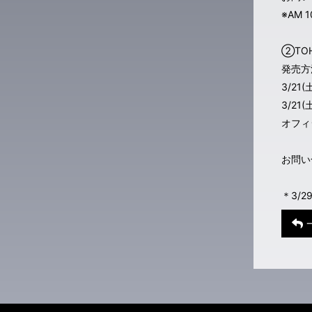
※AM 
②TO
発売方
3/21
3/21
オフィ
お問い合
＊3/