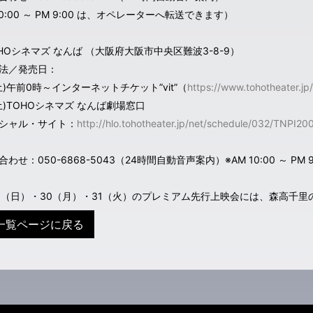
10:00 ～ PM 9:00 は、オペレーターへ転送できます）
HOシネマズ なんば （大阪府大阪市中央区難波3-8-9）
法／発売日：
(土)午前0時～インターネットチケット”vit”（
https://www.tohotheater.jp/
(土)TOHOシネマズ なんば劇場窓口
シャル・サイト：
http://hlo.tohotheater.jp/net/schedule/032/TNPI20
わせ：050-6868-5043（24時間自動音声案内）※AM 10:00 ～ 
29（日）・30（月）・31（火）のプレミアム先行上映会には、森高千
一覧ページに戻る