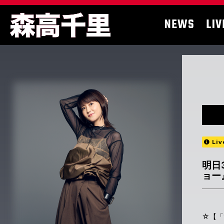
NEWS
LIV
Liv
明日
ョー
☆【「