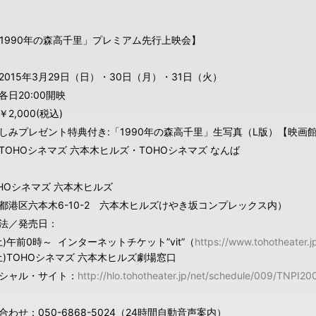
1990年の森高千里」プレミアム先行上映会】
2015年3月29日（日）・30日（月）・31日（火）
各日20:00開映
2,000(税込)
しみプレゼント特典付き:「1990年の森高千里」生写真（L版）【映画
TOHOシネマズ 六本木ヒルズ・TOHOシネマズ なんば
HOシネマズ 六本木ヒルズ
都港区六本木6-10-2 六本木ヒルズけやき坂コンプレックス内）
法／発売日：
(土)午前0時～ インターネットチケット”vit”（
https://www.tohotheater.jp
1(土)TOHOシネマズ 六本木ヒルズ劇場窓口
シャル・サイト：
http://hlo.tohotheater.jp/net/schedule/009/TNPI2
合わせ：050-6868-5024（24時間自動音声案内）