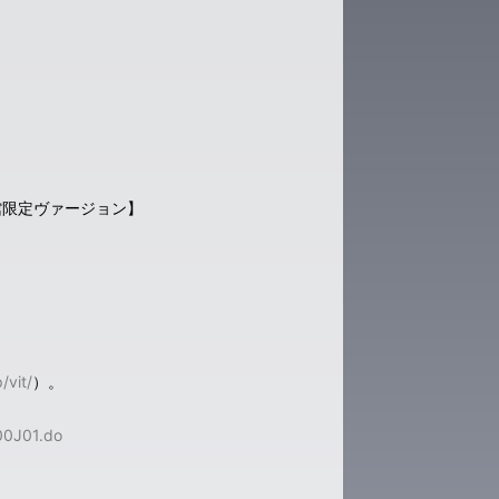
館限定ヴァージョン】
/vit/
）。
000J01.do