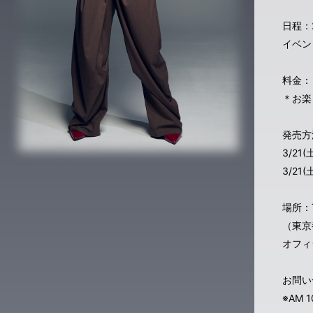
日程：
イベ
（第
料金：
＊お楽
発売方
3/21
3/2
場所：
（東京
オフィ
お問い
※AM 