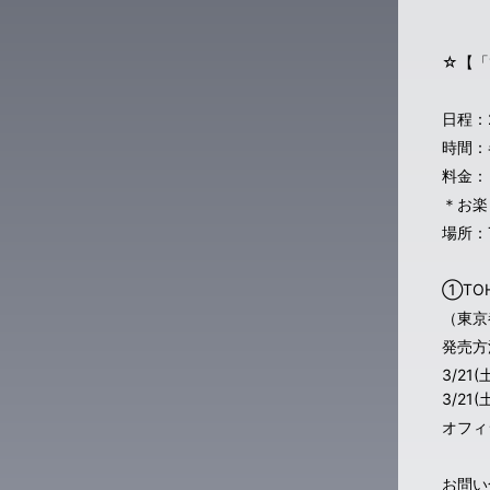
☆【「
日程：
時間：
料金：￥
＊お楽
場所：
①TO
（東京
発売方
3/21
3/2
オフィ
お問い