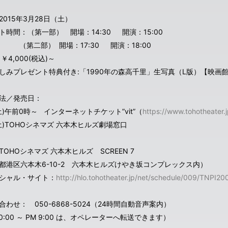
2015年3月28日（土）
ント時間：（第一部） 開場：14:30 開演：15:00
二部） 開場：17:30 開演：18:00
 ￥4,000(税込)～
しみプレゼント特典付き:「1990年の森高千里」生写真（L版）【映画
法／発売日：
(土)午前0時～ インターネットチケット”vit”（
https://www.tohotheater.j
1(土)TOHOシネマズ 六本木ヒルズ劇場窓口
TOHOシネマズ 六本木ヒルズ SCREEN 7
都港区六本木6-10-2 六本木ヒルズけやき坂コンプレックス内）
シャル・サイト：
http://hlo.tohotheater.jp/net/schedule/009/TNPI2
合わせ： 050-6868-5024（24時間自動音声案内）
10:00 ～ PM 9:00 は、オペレーターへ転送できます）