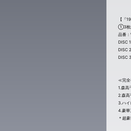
【『1
①3枚
品番：W
DISC
DISC
DIS
≪完全
1.森
2.森高
3.ハ
4.豪
＊超豪