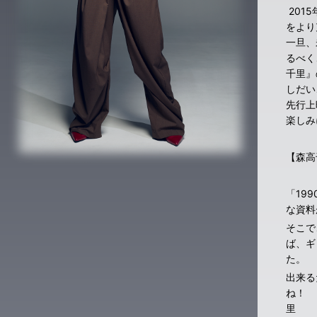
201
をより
一旦、
るべく
千里』
しだい
先行上
楽しみ
【森高
「19
な資料
そこで
ば、ギ
た。
出来る
里