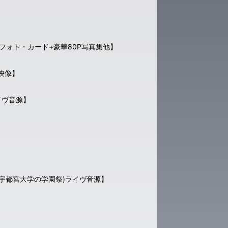
・フォト・カード+豪華80P写真集他】
）映像】
ライヴ音源】
館(宇都宮大学の学園祭)ライヴ音源】