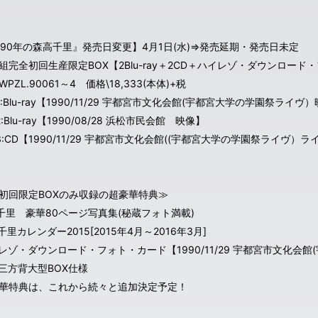
990年の森高千里』発売日変更】4月1日(水)⇒発売延期・発売日未定
組完全初回生産限定BOX【2Blu-ray＋2CD＋ハイレゾ・ダウンロード
PZL.90061～4 価格\18,333(本体)+税
 1:Blu-ray【1990/11/29 宇都宮市文化会館(宇都宮大学の学園祭ライヴ
 2:Blu-ray【1990/08/28 浜松市民会館 映像】
C 3:CD【1990/11/29 宇都宮市文化会館((宇都宮大学の学園祭ライヴ）
初回限定BOXのみ収録の超豪華特典≫
高千里 豪華80ページ写真集(秘蔵フォト満載)
千里カレンダー2015[2015年4月～2016年3月]
イレゾ・ダウンロード・フォト・カード【1990/11/29 宇都宮市文化会
華三方背大型BOX仕様
華特典は、これから続々と追加決定予定！