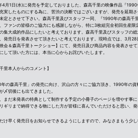
5年4月1日(水)に発売を予定しておりました、森高千里の映像作品『199
充実したものにする為に、苦渋の決断ではございますが、発売を延期さ
未定とさせて下さい。森高千里及びスタッフ一同、『1990年の森高千
、ファンの皆様のご協力にも感謝しながら、特に3枚組完全初回生産限定B
の集大成的作品にしたいと考えております。森高千里及びスタッフの総
、発売日を発表させて頂きたいと考えております。現時点では、3月28
映会＆森高千里トークショー】にて、発売日及び商品内容を発表させて
にして頂いた方には、本当に心からお詫びいたします。
千里本人からのコメント】
90年の森高千里」の発売に向け、沢山の方々にご協力頂き、1990年の
が〆切後にも出てきました。
、まだ未発表の特典として制作する予定の小冊子のページを増やす事に
リギリまで納得できる物にした方が皆様に喜んでいただけると思い、発
だけ早く発売日をお知らせできるようにしますので、みなさまもう少し
ね！ 