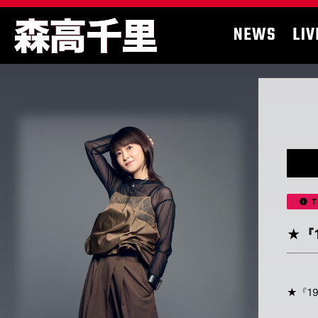
NEWS
LIV
T
★『
★『1