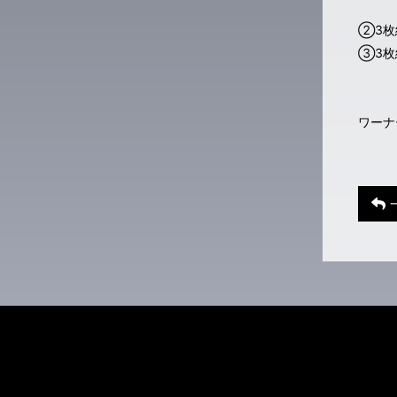
②3枚組
③3枚
ワー