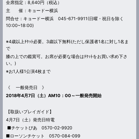
全席指定：8,640円（税込）
主 催：キョードー横浜
問合せ：キョードー横浜 045-671-9911(日曜・祝日を除く
10:00~18:00)
※4歳以上ﾁｹｯﾄ必要。3歳以下無料(ただし保護者1名に対し1名ま
で
膝の上での鑑賞可。お席が必要な場合はﾁｹｯﾄをお買い求め下さ
い。)
※お1人様1公演4枚まで
《 一般発売日 》
2018
年4月7日（土）AM10：00～一般発売開始
【取扱いプレイガイド】
4月7日（土）発売日特電
■チケットぴあ 0570-02-9920
■ローソンチケット 0570-084-099