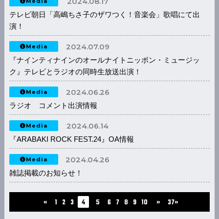
2024.08.17
Media
テレビ朝日「高嶋ちさ子のザワつく！音楽会」歌唱にて出
演！
2024.07.09
Media
『ナインティナインのオールナイトニッポン・ミュージッ
ク』テレビとラジオの同時生放送出演！
2024.06.26
Media
ラジオ コメント出演情報
2024.06.14
Media
『ARABAKI ROCK FEST.24』OA情報
2024.04.26
Media
雑誌掲載のお知らせ！
...
«
1
2
3
4
5
6
7
8
9
10
»
37»