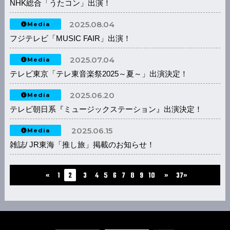
NHK総合「うたコン」出演！
2025.08.04
Media
フジテレビ「MUSIC FAIR」出演！
2025.07.04
Media
テレビ東京「テレ東音楽祭2025～夏～」出演決定！
2025.06.20
Media
テレビ朝日系『ミュージックステーション』出演決定！
2025.06.15
Media
雑誌/ JR東海「推し旅」掲載のお知らせ！
...
«
1
2
3
4
5
6
7
8
9
10
»
37»