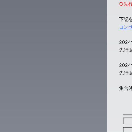
○先
下記
コン
202
先行販
202
先行販
集合