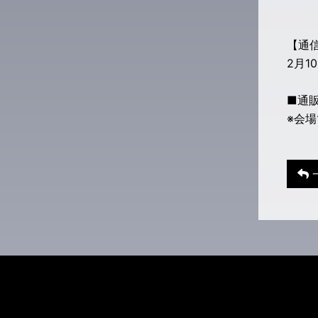
【通
2月1
■通
※会