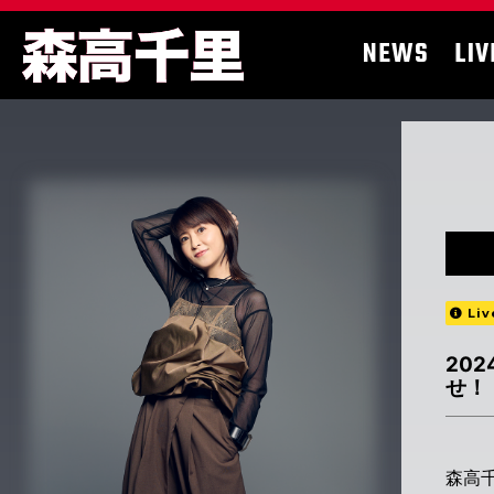
NEWS
LIV
Liv
20
せ！
森高