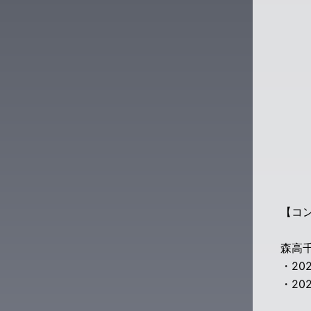
【コ
森高千
・20
・20