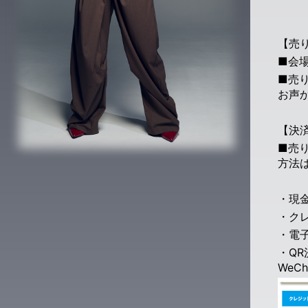
【売
■会
■売
お声
【決
■売
方法
・現
・クレジ
・電子マ
・QR決
WeCh