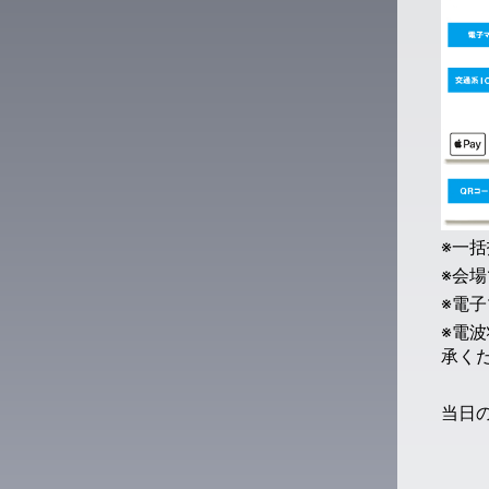
※一
※会
※電
※電
承く
当日