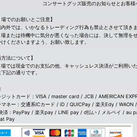
コンサートグッズ販売のお知らせとお客様
り場でのお願いとご注意】
場内外では、いかなるトレーディング行為も禁止とさせて頂き
り場または待機中に気分が悪くなった場合には、決して無理を
かけくださいますよう、お願い致します。
済方法について】
り場では現金でのお支払の他、キャッシュレス決済がご利用い
は下記の通りです。
金
ットカード：VISA / master card / JCB / AMERICAN EXPRES
ネー：交通系ICカード / iD / QUICPay / 楽天Edy / WAON / 
済：PayPay / 楽天pay / LINE pay / d払い / メルペイ / au pay
at Pay