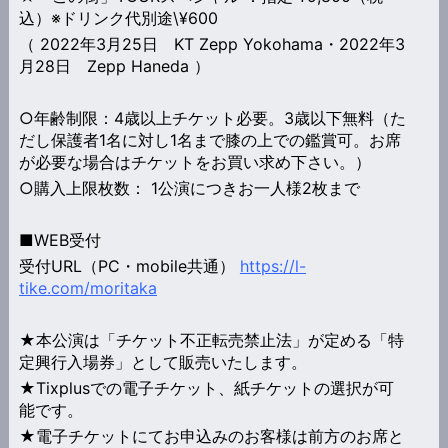
込）※ドリンク代別途\¥600
（ 2022年3月25日 KT Zepp Yokohama・2022年3
月28日 Zepp Haneda ）
○年齢制限：4歳以上チケット必要。3歳以下無料（た
だし保護者1名に対し1名まで膝の上での鑑賞可。お席
が必要な場合はチケットをお買い求め下さい。）
○購入上限枚数： 1公演につきお一人様2枚まで
■WEB受付
受付URL（PC・mobile共通）
https://l-
tike.com/moritaka
★本公演は「チケット不正転売禁止法」が定める「特
定興行入場券」として販売いたします。
★Tixplusでの電子チケット、紙チケットの選択が可
能です。
★電子チケットにてお申込みのお客様は前方のお席と