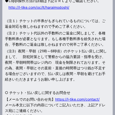
◆Loppi操作方法の詳細は下記ＵＲＬよりご確認ください。
http://l-tike.com/oc/lt/haraimodoshi/
（注１）チケットの半券がもぎられているものについては、ご
返金対応を致しかねますので予めご了承ください。
（注２）チケット代以外の手数料のご返金に関しまして、各種
手数料券が必要となります。もし各種手数料券を紛失された場
合、手数料のご返金は致しかねますので何卒ご了承ください。
（注3）夜間・早朝（21時～6時頃）のチケット払い戻しに関し
まして、 防犯対策として警察からの協力要請・指導を受け、
夜間・早朝時間帯はレジ内の 現金を制限されております。そ
の為、夜間・早朝とその直前・直後の時間帯はつり銭が不足す
る場合がございますので、払い戻しは夜間・早朝を避けてお手
続きいただきますようお願い申し上げます。
○ チケット・払い戻しに関するお問合せ
【メールでのお問い合わせ先】
https://l-tike.com/contact/
メール本文に以下の内容についてご記入いただき、上記アドレ
ス宛にご連絡ください。