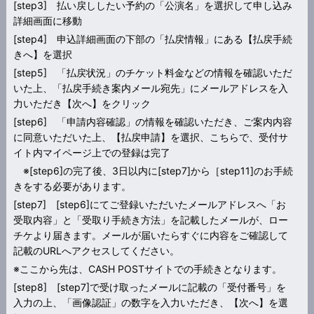
[step3] 払い戻ししたい予約の「公演名」を選択して申し込み
詳細画面に移動
[step4] 申込詳細画面の下部の「払戻情報」にある【払戻手続
きへ】を選択
[step5] 「払戻状況」のチケット料金などの情報を確認いただ
いた上、「払戻手続き案内メール宛先」にメールアドレスを入
力いただき【次へ】をクリック
[step6] 「申請内容確認」の情報を確認いただき、ご案内内容
に同意いただいた上、【払戻申請】を選択、こちらで、受付サ
イト内マイページ上での登録は完了
※[step6]の完了後、3日以内に[step7]から［step11]のお手続
きをする必要があります。
[step7] [step6]にてご登録いただいたメールアドレスへ「お
受取内容」と「受取り手続き方法」を記載したメールが、ロー
チケより届きます。メールが届いたらすぐに内容をご確認して
記載のURLへアクセスしてください。
※ここから先は、CASH POSTサイトでの手続きとなります。
[step8] [step7]で受け取ったメールに記載の「受付番号」を
入力の上、「画像認証」の数字を入力いただき、【次へ】を選