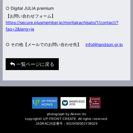
○ Digital JULIA premium
【お問い合わせフォーム】
https://secure.plusmember.jp/moritakachisato/1/contact/?
faq=2&lang=ja
○ その他【メールでのお問い合わせ先】
info@handson.gr.jp
一覧ページに戻る
photograph by Akinori Ito
copyright© UP-FRONT-CREATE. All rights reserved.
JASRAC許諾番号：9015450001Y38029