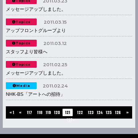
2011.03.23
Topics
メッセージアップしました。
2011.03.15
Topics
アップフロントグループより
2011.03.12
Topics
スタッフより皆様へ
2011.02.25
Topics
メッセージアップしました。
2011.02.24
Media
NHK-BS「アートへの招待」
...
...
« 1
«
117
118
119
120
121
122
123
124
125
126
»
127»