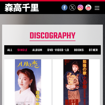
DISCOGRAPHY
ALL
SINGLE
ALBUM
DVD･VIDEO･LD
BOOKS
OTHER