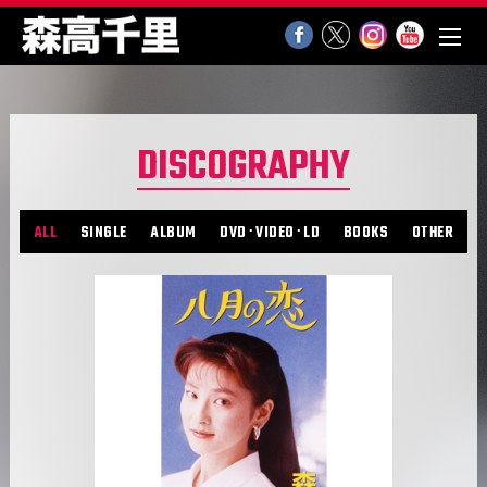
DISCOGRAPHY
ALL
SINGLE
ALBUM
DVD･VIDEO･LD
BOOKS
OTHER