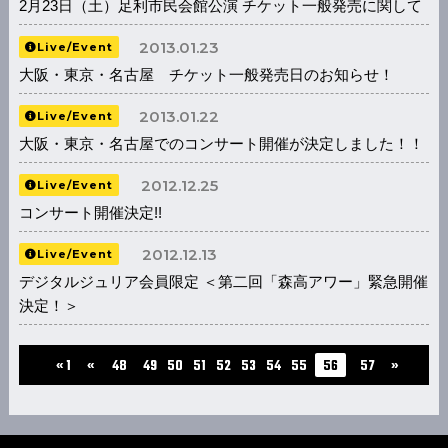
2月23日（土）足利市民会館公演 チケット一般発売に関して
2013.01.23
Live/Event
大阪・東京・名古屋 チケット一般発売日のお知らせ！
2013.01.22
Live/Event
大阪・東京・名古屋でのコンサート開催が決定しました！！
2012.12.25
Live/Event
コンサート開催決定!!
2012.12.13
Live/Event
デジタルジュリア会員限定 ＜第二回「森高アワー」緊急開催
決定！＞
...
« 1
«
48
49
50
51
52
53
54
55
56
57
»