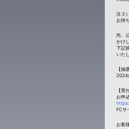
注３）
お待
尚、
かけ
下記
いた
【抽
2024
【受付
お申込
https
FC
お客