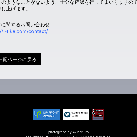
このようなことがないよう、十分な確認を行ってまいりますの
申し上げます。
件に関するお問い合わせ
://l-tike.com/contact/
一覧ページに戻る
photograph by Akinori Ito