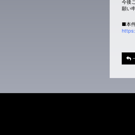
今後
願い
■本
https