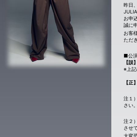
昨日、
JUL
お申
誠に
お客
ただ
■公
【誤】
※上記
【正】
注１）
さい
注２
させ
大変