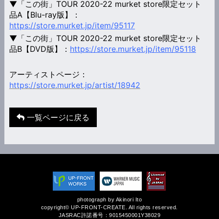
▼「この街」TOUR 2020-22 murket store限定セット
品A【Blu-ray版】：
https://store.murket.jp/item/95117
▼「この街」TOUR 2020-22 murket store限定セット
品B【DVD版】：
https://store.murket.jp/item/95118
アーティストページ：
https://store.murket.jp/artist/18942
一覧ページに戻る
photograph by Akinori Ito
copyright© UP-FRONT-CREATE. All rights reserved.
JASRAC許諾番号：9015450001Y38029