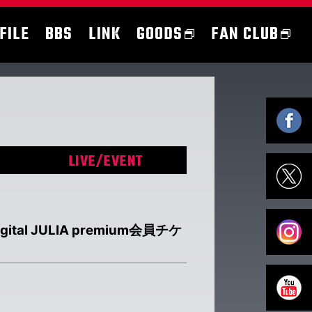
FILE
BBS
LINK
GOODS
FAN CLUB
LIVE/EVENT
l JULIA premium会員チケ