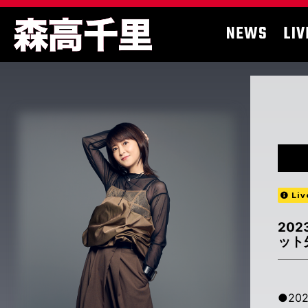
NEWS
LIV
Liv
202
ット
●20