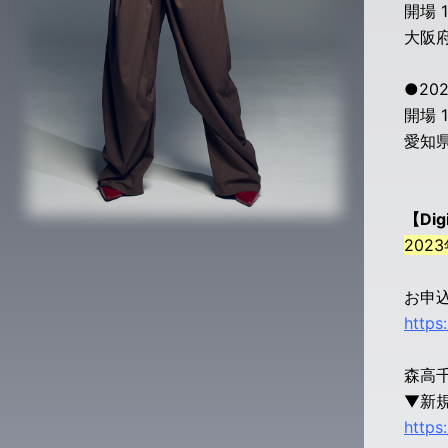
開場 16
大阪
●202
開場 16
愛知
【Dig
2023
お申込
https
森高千
▼新
https