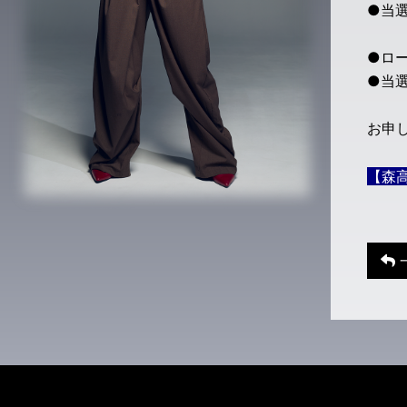
●当選
●ロー
●当選
お申
【森高