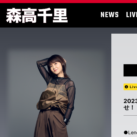
NEWS
LIV
Liv
20
せ！
●Len