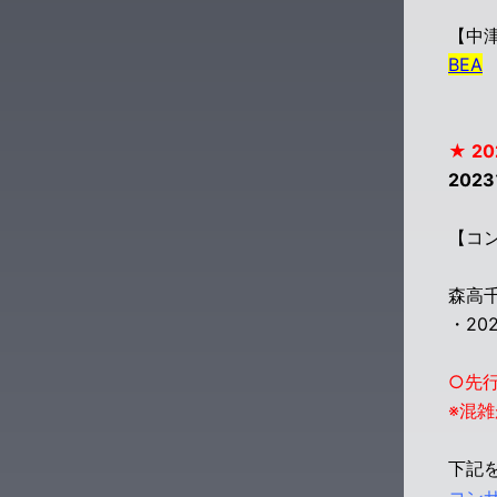
【中
BEA
0
★ 20
202
【コ
森高千
・20
○先
※混
下記