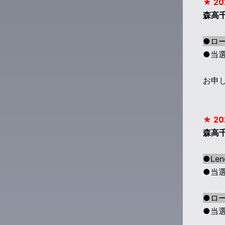
★ 20
森高
●ロー
●当選
お申
★ 20
森高千
●Le
●当選
●ロー
●当選