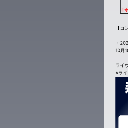
【コン
・20
10月
ライヴ
※ラ