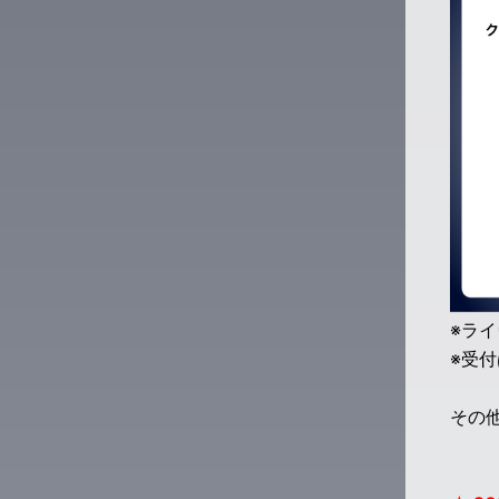
※ラ
※受
その他