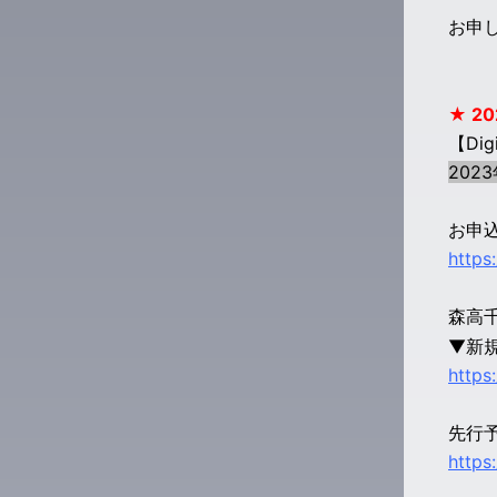
お申
★ 20
【Dig
2023
お申込
https
森高千
▼新
https
先行
https