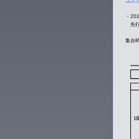
コン
・20
先行販
集合