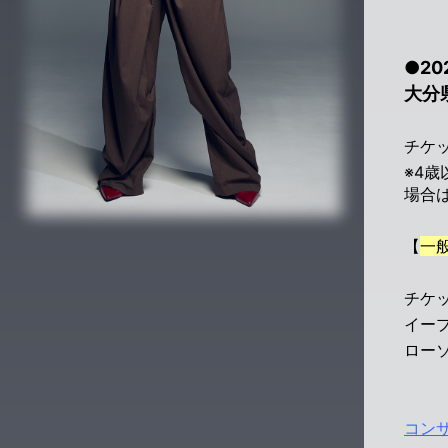
●20
大分
チケッ
※4
場合
【
一般
チケ
イー
ロー
コン