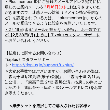
・Plus member IDにご登録のメールアドレス宛てに払
戻しのご案内メールを
2月16日(水)
にお送りさせていた
だきますので、迷惑メール対策（ドメイン指定受信な
ど）を設定されている方は、「plusmember.jp」からの
メールが受信できるように設定をお願いいたします。
・2月16日(水)にメールが届かない場合は、お手数です
が
【2月28日(月)までに】
Tixplusカスタマーサポート
へお問い合わせください。
【払戻しに関するお問い合わせ】
Tixplusカスタマーサポー
ト :
https://tixplus.jp/support/tixplus/
※大変お手数ではございますが、お問い合わせの際は、
「森高千里1/29鳥取(米子)公演」、「森高千里 2/11 高
知公演」、「森高千里 2/12 香川公演」払戻しの件とご
明記の上、電話番号・氏名・ID(メールアドレス)をお書
き添えください。
＜紙チケットを選択してご購入されたお客様＞