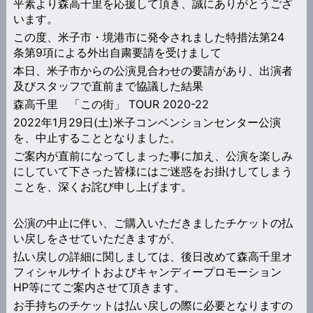
平素より森高千里を応援して頂き、誠にありがとうござ
います。
この度、米子市・境港市に発令されました特措法第24
条第9項による外出自粛要請を受けまして
本日、米子市からの公演見合わせの要請があり、出演者
及びスタッフで直前まで協議した結果
森高千里 「この街」 TOUR 2020-22
2022年1月29日(土)米子コンベンションセンター公演
を、中止することとなりました。
ご案内が直前になってしまった事に加え、公演を楽しみ
にしていて下さった皆様にはご迷惑をお掛けしてしまう
ことを、深くお詫び申し上げます。
公演の中止に伴い、ご購入いただきましたチケットの払
い戻しをさせていただきますが、
払い戻しの詳細に関しましては、後日改めて森高千里オ
フィシャルサイトおよびキャンディープロモーション
HP等にてご案内させて頂きます。
お手持ちのチケットは払い戻しの際に必要となりますの