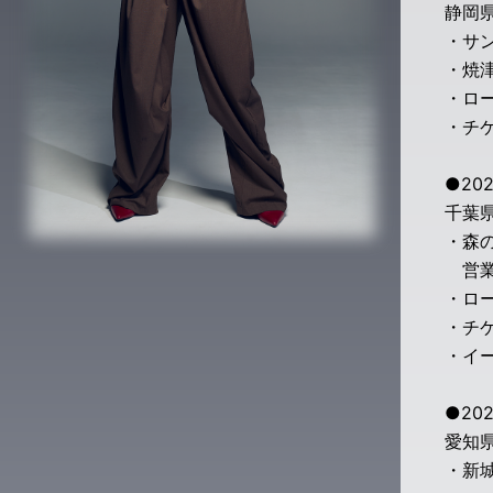
静岡
・サ
・焼津
・ロー
・チケ
●20
千葉
・森の
営業
・ロー
・チケ
・イ
●202
愛知
・新城