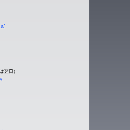
ka/
は翌日）
a/