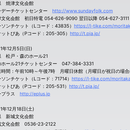
県 焼津文化会館
ンデーチケットセンター
http://www.sundayfolk.com
文化会館 初日特電 054-626-9090 翌日以降 054-627-3111
ソンチケット（Lコード：43835）
https://l-tike.com/morita
ットぴあ（Pコード：205-305）
http://t.pia.jp/
21年12月5日(日)
県 松戸・森のホール21
ホール21チケットセンター 047-384-3331
時間：午前10時～午後7時 月曜日休館（月曜日が祝日の場合
ソンチケット（Lコード：71714）
https://l-tike.com/moritak
ットぴあ（Pコード：205-531）
http://t.pia.jp/
ープラス
http://eplus.jp
1年12月18日(土)
県 新城文化会館
文化会館 0536-23-2122