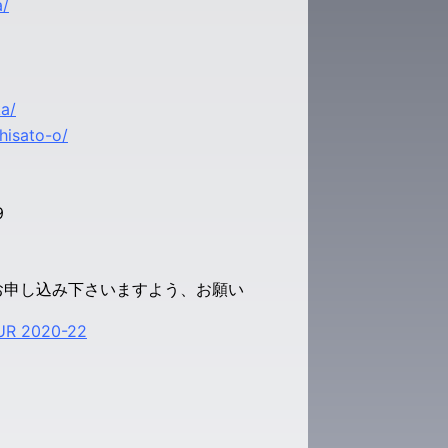
a/
ka/
chisato-o/
9
お申し込み下さいますよう、お願い
2020-22