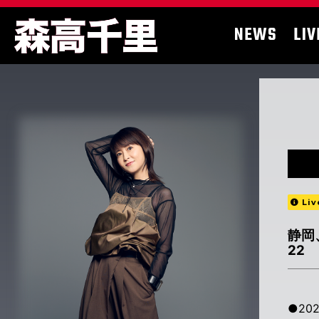
NEWS
LIV
Liv
静岡
22
●202