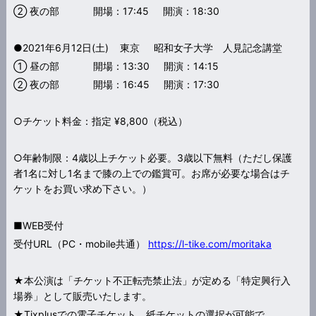
② 夜の部 開場：17:45 開演：18:30
●2021年6月12日(土) 東京 昭和女子大学 人見記念講堂
① 昼の部 開場：13:30 開演：14:15
② 夜の部 開場：16:45 開演：17:30
○チケット料金：指定 ¥8,800（税込）
○年齢制限：4歳以上チケット必要。3歳以下無料（ただし保護
者1名に対し1名まで膝の上での鑑賞可。お席が必要な場合はチ
ケットをお買い求め下さい。）
■WEB受付
受付URL（PC・mobile共通）
https://l-tike.com/moritaka
★本公演は「チケット不正転売禁止法」が定める「特定興行入
場券」として販売いたします。
★Tixplusでの電子チケット、紙チケットの選択が可能で