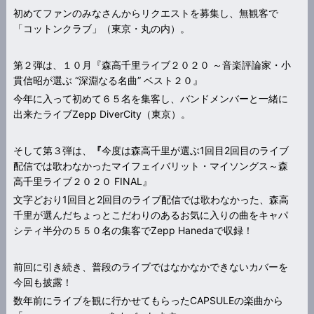
初めてファンのみなさんからリクエストを募集し、無観客で
「コットンクラブ」（東京・丸の内）。
第２弾は、１０月『森高千里ライブ２０２０ ～音楽評論家・小
貫信昭が選ぶ “深淵なる名曲” ベスト２０』
今年に入って初めて６５名を集客し、バンドメンバーと一緒に
出来たライブZepp DiverCity（東京）。
そして第３弾は、
『
今度は森高千里が選ぶ1回目2回目のライブ
配信では歌わなかったマイフェイバリット・マイソングス～森
高千里ライブ２０２０ FINAL』
文字どおり1回目と2回目のライブ配信では歌わなかった、森高
千里が選んだちょっとこだわりのあるお気に入りの曲をキャパ
シティ半分の５５０名の集客でZepp Hanedaで収録！
前回に引き続き、普段のライブではなかなかできないカバーを
今回も披露！
数年前にライブを観に行かせてもらったCAPSULEの楽曲から