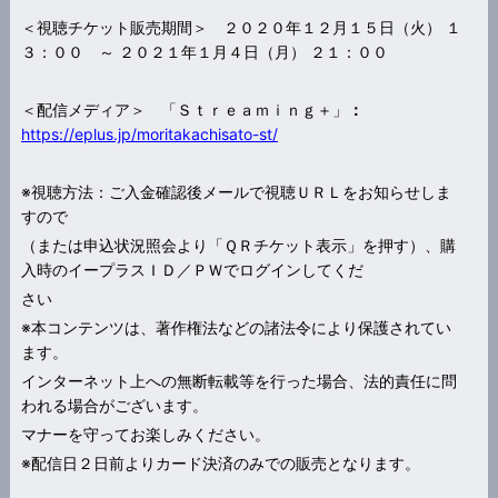
＜視聴チケット販売期間＞ ２０２０年１２月１５日（火） １
３：００ ～ ２０２１年１月４日（月） ２１：００
＜配信メディア＞ 「Ｓｔｒｅａｍｉｎｇ＋」
：
https://eplus.jp/moritakachisato-st/
※視聴方法：ご入金確認後メールで視聴ＵＲＬをお知らせしま
すので
（または申込状況照会より「ＱＲチケット表示」を押す）、購
入時のイープラスＩＤ／ＰＷでログインしてくだ
さい
※本コンテンツは、著作権法などの諸法令により保護されてい
ます。
インターネット上への無断転載等を行った場合、法的責任に問
われる場合がございます。
マナーを守ってお楽しみください。
※配信日２日前よりカード決済のみでの販売となります。