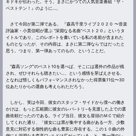
キドキが伝わった。そう。まさにかつての人気音楽番組『ザ・
ベストテン！』のように…。
さて今回が第二弾である。 『森高千里ライブ２０２０ 〜音楽
評論家・小貫信昭が選ぶ “深淵なる名曲”ベスト２０』というタ
イトルであり、このレポ−トを書いている私の名前が含まれた
ものとなったが、その内容は、まさに第二弾ならではだったと
思う。つまり、第一弾あってのもの、ということだ。
“森高ソング”のベスト10を選べば、そこには選外の作品が残
され、ぜひそれらも聴きたい…、という感情を芽ばえさせる。
となれば惜しくもパフォ−マンスされなかった得票集11位〜30
位あたりからの選曲も考えられただろう。
しかし、実は今回、彼女のスタッフ・サイドから僕への働き
かけは、もっと広範囲に彼女のレパ−トリ−を見渡した上での選
曲依頼だったのである。ライブ当日、彼女も冒頭のＭＣで紹介
してくれた通り、「彼女には票が集中する曲がある一方、少数
意見に対応する個性的な曲も豊富に存在する。この１０曲の外
側にも深淵なる森高ワ−ルドは広がっている」と、第一弾のレ