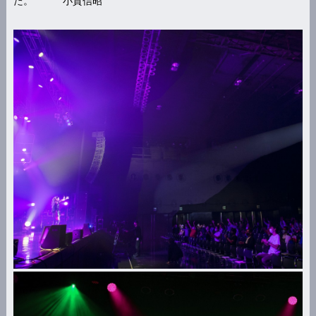
た。 小貫信昭