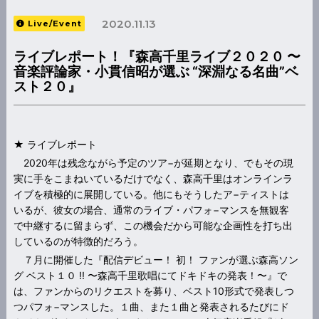
2020.11.13
Live/Event
ライブレポート！『森高千里ライブ２０２０ 〜
音楽評論家・小貫信昭が選ぶ “深淵なる名曲”ベ
スト２０』
★ ライブレポート
2020年は残念ながら予定のツア−が延期となり、でもその現
実に手をこまねいているだけでなく、森高千里はオンラインラ
イブを積極的に展開している。他にもそうしたア−ティストは
いるが、彼女の場合、通常のライブ・パフォ−マンスを無観客
で中継するに留まらず、この機会だから可能な企画性を打ち出
しているのが特徴的だろう。
７月に開催した『配信デビュー！ 初！ ファンが選ぶ森高ソン
グ ベスト１０ !! 〜森高千里歌唱にてドキドキの発表！〜』で
は、ファンからのリクエストを募り、ベスト10形式で発表しつ
つパフォ−マンスした。１曲、また１曲と発表されるたびにド