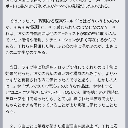
ポ−トに書かせて頂いたのがすべての発端だったのである。
ではいったい、“深淵なる森高ワ−ルド”とはどういうものなの
か。そもそも“深淵”と、そう感じられたのはなぜなのか？ そ
れは、彼女の自作詞には他のア−ティストが歌の中に取り込ん
でいない感情や感覚、シチュエ−ションが多く存在するからで
ある。それらを見渡した時、ふと心の中に浮かぶのが、まさに
この二文字なのである。
当日、ライブ中に歌詞をテロップで流してくれたのは非常に
効果的だった。彼女の言葉の遣い方や構成の巧みさが、よりハ
ッキリと視聴される方に伝わったのではと思う。「むかしの人
は…」や「ザルで水くむ恋心」のような作品は、ややもする
と“ユニ−ク”と評されがちかもしれないが、歌を聴くのと同時に
テロップを目で追ったなら、とても計算された世界観であり、
ちゃんとオチも備わっていることがより明確に伝わったことだ
ろう。
２、３曲ごとに筆者が伝えた選曲理由を読み上げ、それに応