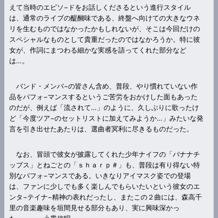
えて当時のエピソ−ドをお話しくださるという進行スタイル
は、通常のライブの醍醐味である、終盤へ向けての大きなウネ
リを生むものではなかったかもしれないが、そこは今回だけの
スペシャルなものとして貴重だったのではなかろうか。特に彼
女が、作詞にまつわる細かな実感を語ってくれた部分など
は…。
バンド・メンバ−の皆さん含め、普段、やり慣れていない作
品をパフォ−マンスするというご苦労をおかけした面もあった
のだが、例えば「流されて…」のように、久しぶりに歌ったけ
ど「今度ツア−のセットリストに加えてみようか…」みたいな発
言を引き出せたあたりは、選曲者冥利に尽きるものだった。
なお、冒頭で彼女が披露してくれた少年ナイフの「バナナチ
ップス」とねごとの「ｓｈａｒｐ＃」も、普段は有り得ない特
別なパフォ−マンスである。いきなりアイマスク姿での登場
は、ファンに少しでも多く楽しんでもらいたいという彼女のエ
ンタ−テイナ−精神の表れだったし、またこの２曲には、森高千
里の音楽趣味を垣間見せる部分もあり、実に興味深かっ