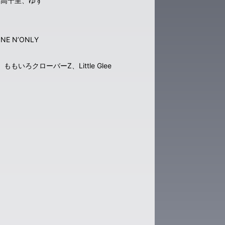
森高千里、ゆず
E N’ONLY
いろクローバーZ、Little Glee