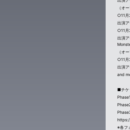
出演ア
（オー
○11
出演アー
○11
出演ア
Monst
（オー
○11
出演アー
and 
■チケ
Phas
Phas
Phas
https:
※各フ