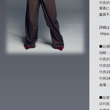
11月
発表に
森高千
詳細は
https:
■公演
日時：
11月2
11月2
11月
11月
会場：
■出演
○11