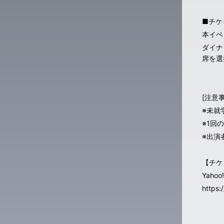
■チケ
本イベ
ダイナ
席を選
[注意事
※未就
※1回
※出演
【チケ
Yah
https: