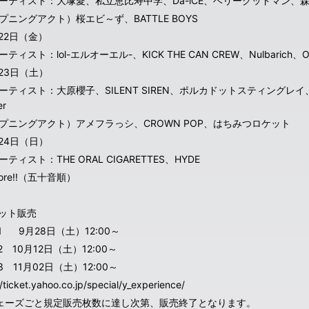
ーティスト：大塚愛、私立恵比寿中学、Da-iCE、ベリーグッドマン、
プニングアクト）桜エビ～ず、BATTLE BOYS
月22日（金）
ティスト：lol-エルオーエル-、KICK THE CAN CREW、Nulbarich、ON
月23日（土）
ーティスト：大原櫻子、SILENT SIREN、ポルカドットスティングレイ、もも
er
プニングアクト）アメフラっシ、CROWN POP、はちみつロケット
月24日（日）
ティスト：THE ORAL CIGARETTES、HYDE
more!!（五十音順）
ット販売
e1 9月28日（土）12:00～
e2 10月12日（土）12:00～
e3 11月02日（土）12:00～
//ticket.yahoo.co.jp/special/y_experience/
ェーズごと規定販売枚数に達し次第、販売終了となります。