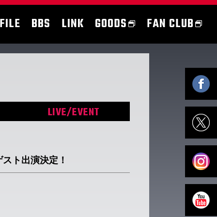
FILE
BBS
LINK
GOODS
FAN CLUB
LIVE/EVENT
ゲスト出演決定！