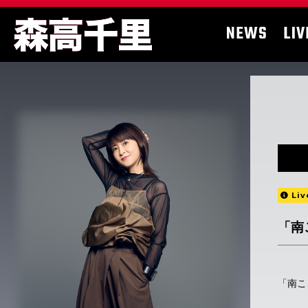
NEWS
LIV
Liv
「南
「南こ