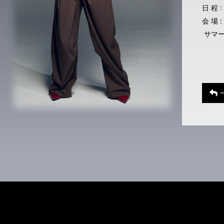
日 程 
会 場
サマー