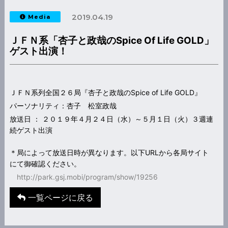
2019.04.19
Media
ＪＦＮ系「杏子と政哉のSpice Of Life GOLD」
ゲスト出演！
ＪＦＮ系列全国２６局『杏子と政哉のSpice of Life GOLD』
パーソナリティ：杏子 松室政哉
放送日 ： ２０１９年４月２４日（水）～５月１日（火）３週連
続ゲスト出演
＊局によって放送日時が異なります。以下URLから各局サイト
にて御確認ください。
http://park.gsj.mobi/program/show/19256
一覧ページに戻る