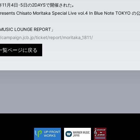
年11月4日･5日の2DAYSで開催された｡
resents Chisato Moritaka Special Live vol.4 In Blue Not
MUSIC LOUNGE REPORT」
//campaign.jcb.jp/ticket/report/moritaka_1811/
一覧ページに戻る