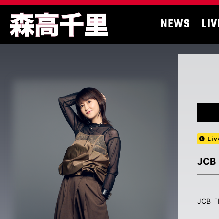
NEWS
LIV
Liv
JCB
JCB「