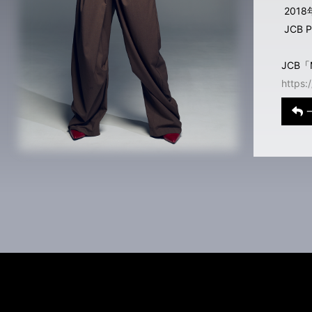
2018
JCB P
JCB「
https: