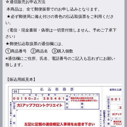
☆通信販売お申込方法
本商品は、全て郵便振替でのお申し込みとなります。
★必ず郵便局に備え付けの青色の払込取扱票をご利用くださ
い。
（電信・現金書留・偽替は一切受付致しません。予めご了承下
さい）
★郵便払込取扱票の通信欄には、
①商品番号 ②商品名 ③購入個数
※通信欄にご住所、氏名、電話番号のご記入も忘れずにお願い
致します。
【振込用紙見本】