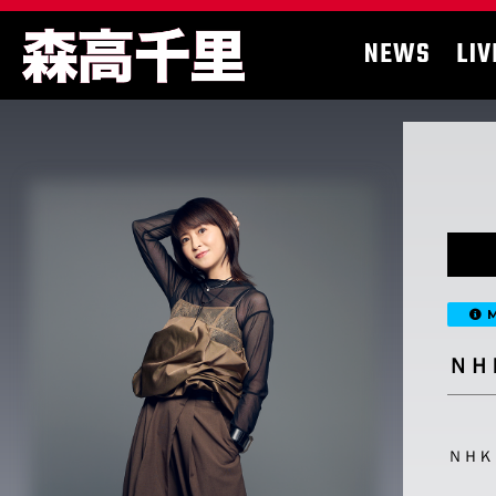
NEWS
LIV
M
ＮＨ
ＮＨＫ