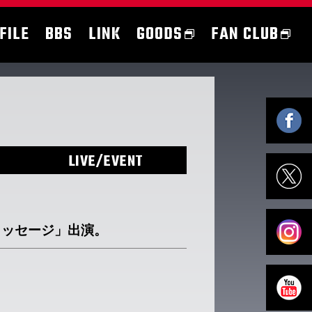
FILE
BBS
LINK
GOODS
FAN CLUB
LIVE/EVENT
メッセージ」出演。