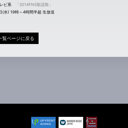
テレビ系
「2014FNS歌謡祭」
日(水) 19時～4時間半超 生放送
一覧ページに戻る