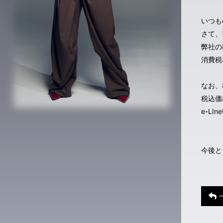
いつも
さて、
弊社の
消費税
なお、
税込価
e-LIn
今後と