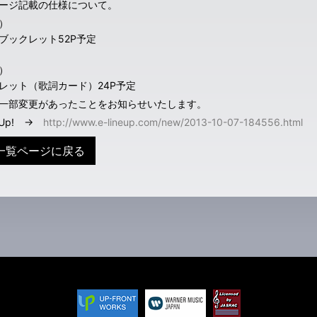
ージ記載の仕様について。
）
ブックレット52P予定
）
レット（歌詞カード）24P予定
一部変更があったことをお知らせいたします。
neUp! →
http://www.e-lineup.com/new/2013-10-07-184556.html
一覧ページに戻る