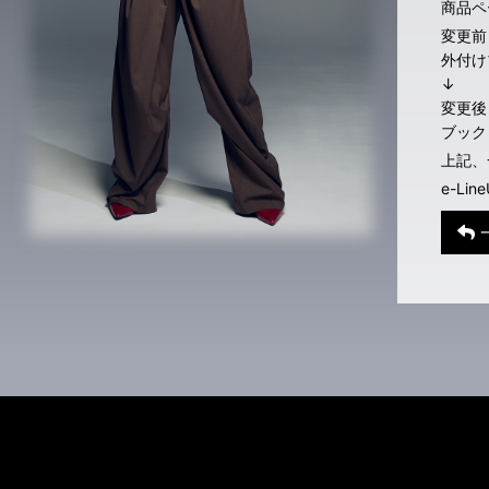
商品ペ
変更前
外付け
↓
変更後
ブック
上記、
e-Li