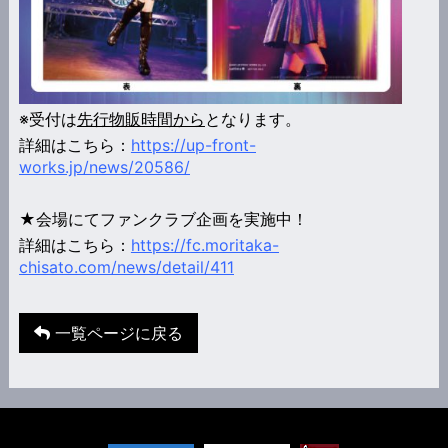
※受付は
先行物販時間から
となります。
詳細はこちら：
https://up-front-
works.jp/news/20586/
★会場にてファンクラブ企画を実施中！
詳細はこちら：
https://fc.moritaka-
chisato.com/news/detail/411
一覧ページに戻る