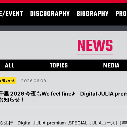
E/EVENT
DISCOGRAPHY
BIOGRAPHY
PRO
NEWS
ALL
TOPICS
MEDIA
2026.06.09
e/Event
里 2026 今夜もWe feel fine♪ Digital JULI
お知らせ！
先行 Digital JULIA premium [SPECIAL JULIAコー