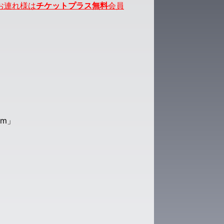
、お連れ様は
チケットプラス無料
会員
um」