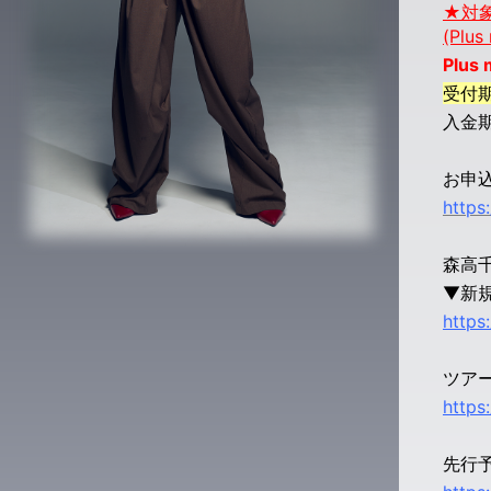
★対象
(Plu
Plu
受付期
入金期間
お申込
https
森高千
▼新
https
ツア
https
先行