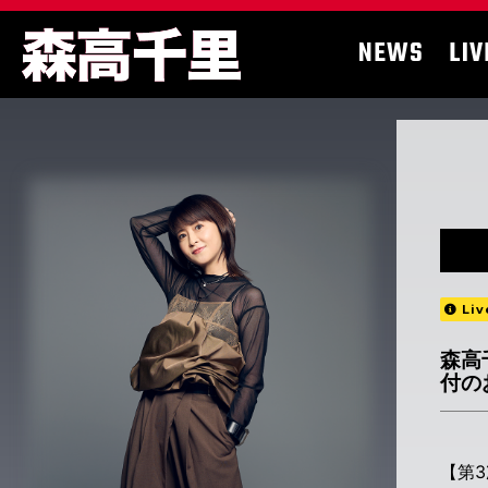
NEWS
LIV
Liv
森高千
付の
【第3次