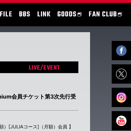
FILE
BBS
LINK
GOODS
FAN CLUB
LIVE/EVENT
A premium会員チケット第3次先行受
ス]（年額）[JULIAコース]（月額）会員 】