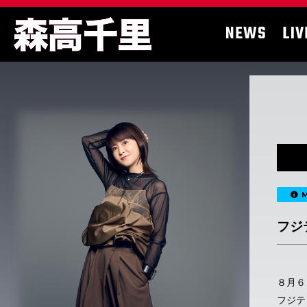
NEWS
LIV
M
フジ
８月６
フジテ