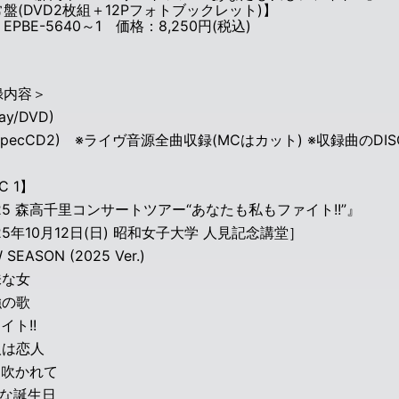
盤(DVD2枚組＋12Pフォトブックレット)】
EPBE-5640～1 価格：8,250円(税込)
録内容＞
ray/DVD)
u-specCD2) ※ライヴ音源全曲収録(MCはカット) ※収録曲のDI
C 1】
25 森高千里コンサートツアー“あなたも私もファイト!!”』
25年10月12日(日) 昭和女子大学 人見記念講堂］
 SEASON (2025 Ver.)
味な女
強の歌
イト!!
人は恋人
に吹かれて
敵な誕生日