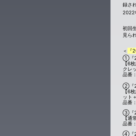
録さ
202
初回生
見ら
＜
『2
①『2
【6枚
クレ
品番：
②『2
【6枚
ット＋
品番：
③『2
【通常
品番：
④『2