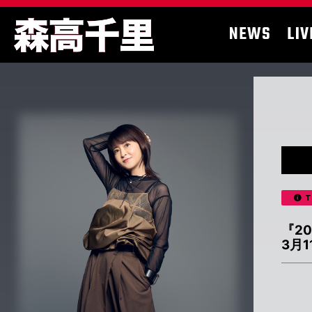
NEWS
LIV
T
『2
3月