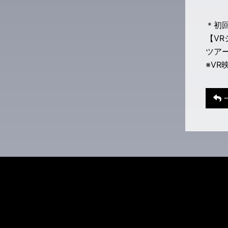
＊初
【V
ツアー
※VR