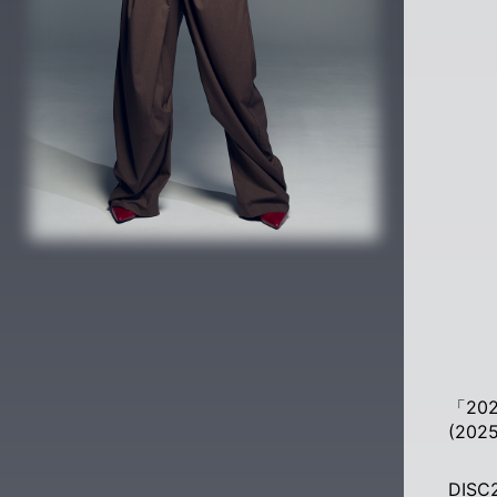
「20
(20
DISC