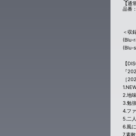
【通常
品番：
＜収
(Blu-
(Bl
【DIS
『20
［20
1.NEW
2.地
3.勉
4.ファ
5.二
6.風
7.素