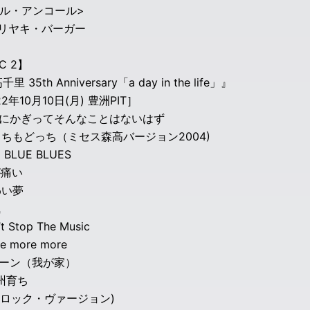
ブル・アンコール>
テリヤキ・バーガー
C 2】
里 35th Anniversary「a day in the life」』
22年10月10日(月) 豊洲PIT］
うちにかぎってそんなことはないはず
っちもどっち（ミセス森高バージョン2004)
E BLUE BLUES
が痛い
わい夢
風
’t Stop The Music
re more more
ターン（我が家）
九州育ち
雨 (ロック・ヴァージョン)