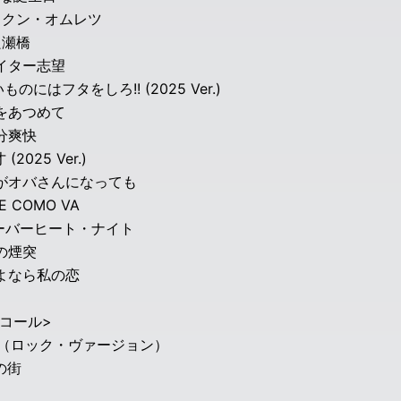
ックン・オムレツ
良瀬橋
ライター志望
いものにはフタをしろ!! (2025 Ver.)
風をあつめて
気分爽快
才 (2025 Ver.)
私がオバさんになっても
YE COMO VA
オーバーヒート・ナイト
夜の煙突
さよなら私の恋
コール>
雨（ロック・ヴァージョン）
この街