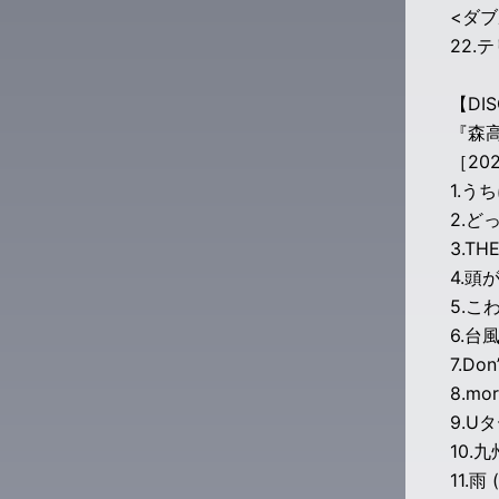
<ダ
22.
【DIS
『森高千
［20
1.
2.ど
3.TH
4.頭
5.こ
6.台
7.Don
8.mo
9.U
10.
11.