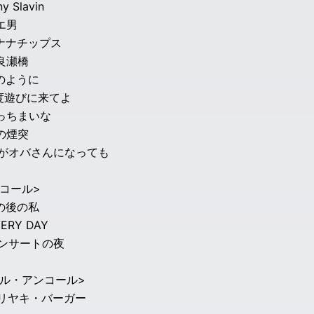
ny Slavin
ハエ男
バナナチップス
渡良瀬橋
私のように
一度遊びに来てよ
やっちまいな
夜の煙突
私がオバさんになっても
コール>
その後の私
VERY DAY
コンサートの夜
ブル・アンコール>
テリヤキ・バーガー