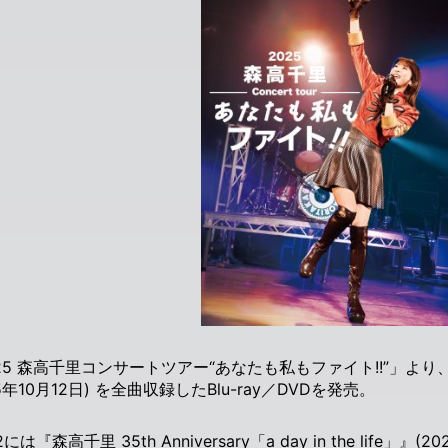
25 森高千里コンサートツアー“あなたも私もファイト!!”」よ
25年10月12日) を全曲収録した
Blu-ray／DVDを発売。
2には『森高千里 35th Anniversary「a day in the life」』