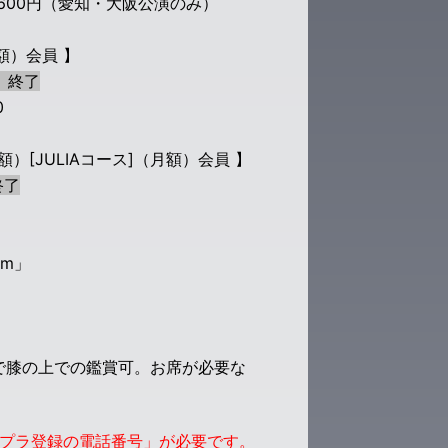
600円（愛知・大阪公演のみ）
額）会員 】
9 終了
0
額）[JULIA
コース
]
（月額）会員 】
終了
um」
まで膝の上での鑑賞可。お席が必要な
チケプラ登録の電話番号」が
必要です。