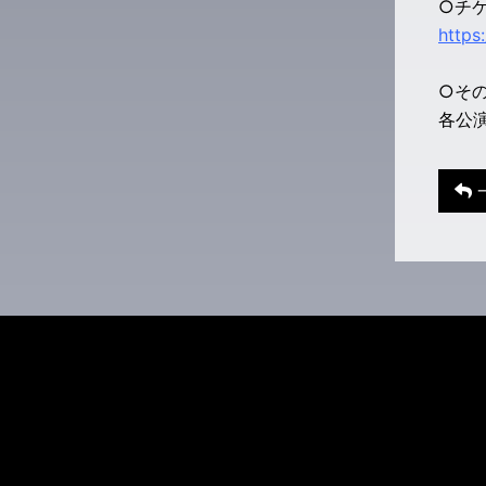
○チ
https
○そ
各公