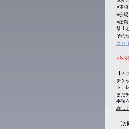
※車
※会
※出
禁止
その
コン
⭐︎
【チ
チケ
トト
まだ
事項
詳し
【お