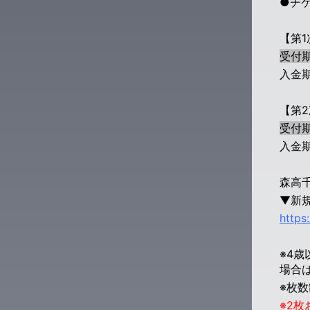
●チケ
【第
1
受付期
入金期間
【第
2
受付期
入金期間
森高千
▼新
https
※4
場合
※枚
※2枚