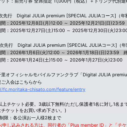
ット：前売り券 全席指定 11,000円（税込）
＋ドリンク代別途
次先行 Digital
JULIA premium [SPECIAL JULIA
コース
]
（年
間：2025年12月8日(月)12:00 ～ 2025年12月21日(日)23:5
：2025年12月27日(土)15:00 ～ 2025年12月30日(火)23:0
次先行 Digital
JULIA premium [SPECIAL JULIA
コース
]（年
間：2026年1月6日(火)12:00 ～ 2026年1月18日(日)23:59 
：2026年1月24日(土)15:00 ～ 2026年1月27日(火)23:00
里オフィシャルモバイルファンクラブ「Digital JULIA premi
規ご入会はこちらから
://fc.moritaka-chisato.com/feature/entry
歳以上チケット必要。3歳以下無料(ただし保護者1名に対し1名
はチケットをお買い求め下さい。)
数制限：各公演お一人様2枚まで
お申し込みされる方は、同行者の「Plus member ID」と「