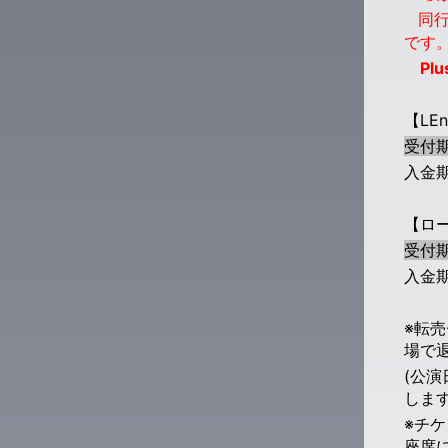
同行
です
Plus
【LE
受付期
入金期
【ロ
受付期
入金期
※転
場で
(公
します
※チ
座席