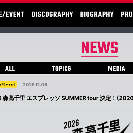
E/EVENT
DISCOGRAPHY
BIOGRAPHY
PRO
NEWS
ALL
TOPICS
MEDIA
2025.12.06
e/Event
6 森高千里 エスプレッソ SUMMER tour 決定！(2026.6.1