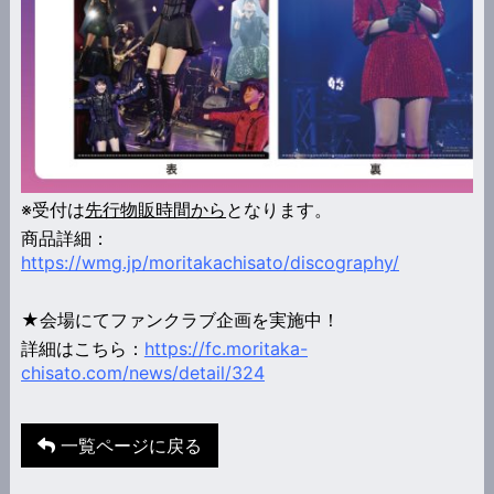
※受付は
先行物販時間から
となります。
商品詳細：
https://wmg.jp/moritakachisato/discography/
★会場にてファンクラブ企画を実施中！
詳細はこちら：
https://fc.moritaka-
chisato.com/news/detail/324
一覧ページに戻る