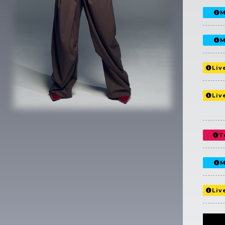
M
M
Liv
Liv
T
M
Liv