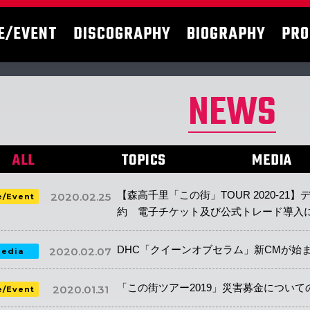
E/EVENT
DISCOGRAPHY
BIOGRAPHY
PRO
NEWS
ALL
TOPICS
MEDIA
【森高千里「この街」TOUR 2020-21
2020.02.25
e/Event
約 電子チケット及び公式トレード導入
DHC「クイーンオブセラム」新CMが始
2020.02.07
edia
「この街ツアー2019」災害募金について
2020.01.31
e/Event