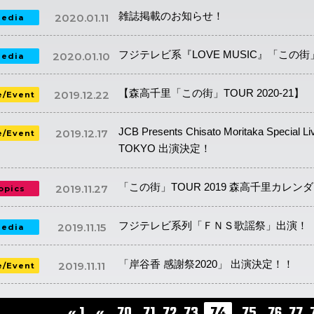
雑誌掲載のお知らせ！
2020.01.11
edia
フジテレビ系『LOVE MUSIC』「この街」
2020.01.10
edia
【森高千里「この街」TOUR 2020-21
2019.12.22
e/Event
JCB Presents Chisato Moritaka Special Liv
2019.12.17
e/Event
TOKYO 出演決定！
「この街」TOUR 2019 森高千里カレンダ
2019.11.27
opics
フジテレビ系列「ＦＮＳ歌謡祭」出演！
2019.11.15
edia
「岸谷香 感謝祭2020」 出演決定！！
2019.11.11
e/Event
« 1
«
70
71
72
73
74
75
76
77
...