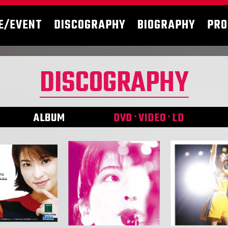
E/EVENT
DISCOGRAPHY
BIOGRAPHY
PRO
DISCOGRAPHY
ALBUM
DVD･VIDEO･LD