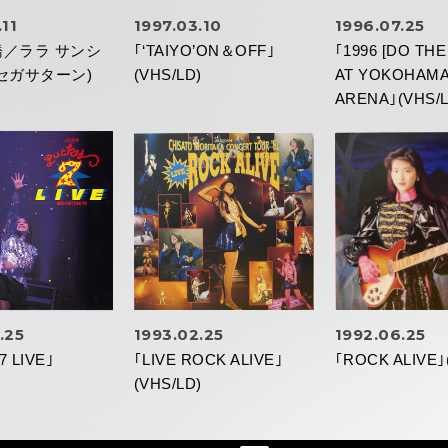
.11
1997.03.10
1996.07.25
橋／ララ サンシ
｢‘TAIYO’ON＆OFF｣
｢1996 [DO THE
セガサターン)
(VHS/LD)
AT YOKOHAM
ARENA｣(VHS/L
.25
1993.02.25
1992.06.25
7 LIVE｣
｢LIVE ROCK ALIVE｣
｢ROCK ALIVE｣
)
(VHS/LD)