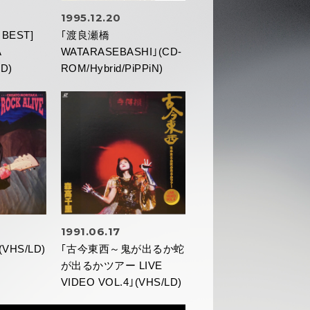
1995.12.20
 BEST]
｢渡良瀬橋
A
WATARASEBASHI｣(CD-
D)
ROM/Hybrid/PiPPiN)
1991.06.17
(VHS/LD)
｢古今東西～鬼が出るか蛇
が出るかツアー LIVE
VIDEO VOL.4｣(VHS/LD)