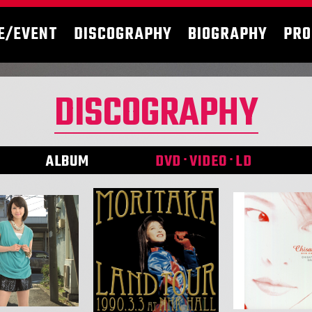
E/EVENT
DISCOGRAPHY
BIOGRAPHY
PRO
DISCOGRAPHY
ALBUM
DVD･VIDEO･LD