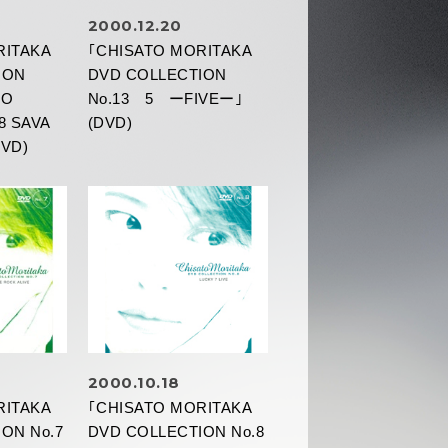
2000.12.20
RITAKA
｢CHISATO MORITAKA
ION
DVD COLLECTION
TO
No.13 5 ーFIVEー｣
8 SAVA
(DVD)
DVD)
2000.10.18
RITAKA
｢CHISATO MORITAKA
ON No.7
DVD COLLECTION No.8