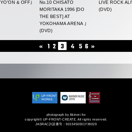
AIYO’ON & OFF｣
No.10 CHISATO
LIVE ROCK AL
MORITAKA 1996 [DO
(DVD)
THE BEST] AT
YOKOHAMA ARENA ｣
(DVD)
«
1
2
3
4
5
6
»
photograph by Akinori Ito
copyright© UP-FRONT-CREATE. All rights reserved.
JASRAC許諾番号：9015450001Y38029