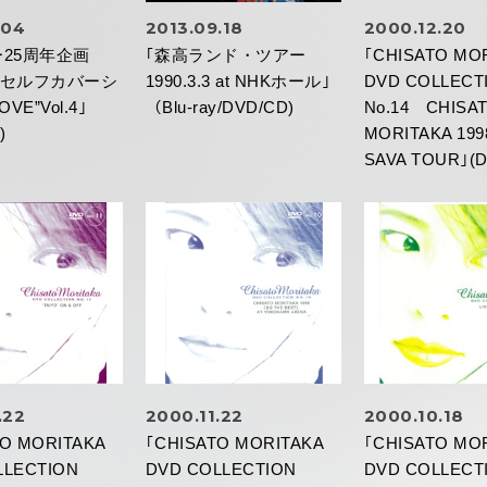
.04
2013.09.18
2000.12.20
ー25周年企画
｢森高ランド・ツアー
｢CHISATO MO
 セルフカバーシ
1990.3.3 at NHKホール｣
DVD COLLECT
VE”Vol.4｣
（Blu-ray/DVD/CD)
No.14 CHISA
)
MORITAKA 199
SAVA TOUR｣(
.22
2000.11.22
2000.10.18
TO MORITAKA
｢CHISATO MORITAKA
｢CHISATO MO
LLECTION
DVD COLLECTION
DVD COLLECTI