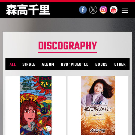
DISCOGRAPHY
ALL
SINGLE
ALBUM
DVD･VIDEO･LD
BOOKS
OTHER