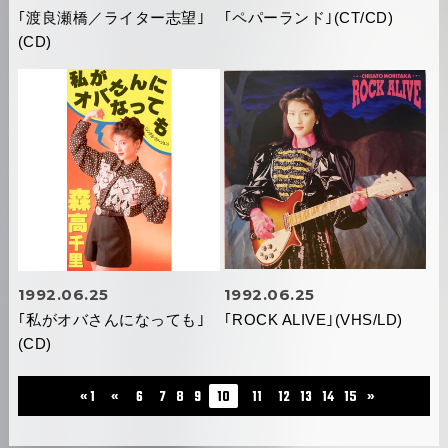
｢渡良瀬橋／ライター志望｣
｢ペパーランド｣(CT/CD)
(CD)
1992.06.25
1992.06.25
｢私がオバさんになっても｣
｢ROCK ALIVE｣(VHS/LD)
(CD)
...
« 1
«
6
7
8
9
10
11
12
13
14
15
»